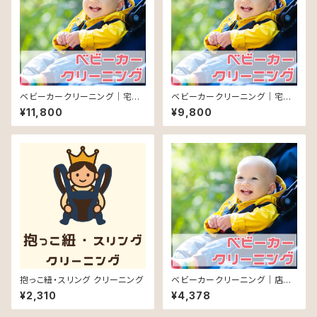
ベビーカークリーニング｜宅配
ベビーカークリーニング｜宅配
（四国中国九州）
（東北～関東）
¥11,800
¥9,800
抱っこ紐・スリング クリーニング
ベビーカークリーニング｜店頭
持込
¥2,310
¥4,378